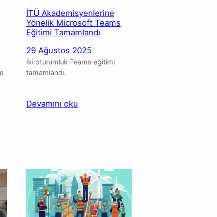
İTÜ Akademisyenlerine
Yönelik Microsoft Teams
Eğitimi Tamamlandı
29 Ağustos 2025
İki oturumluk Teams eğitimi
e
tamamlandı.
:
Devamını oku
İTÜ
Akademisyenlerine
Yönelik
Microsoft
Teams
Eğitimi
:
Tamamlandı