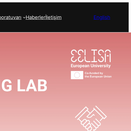
boratuvarı
Haberler
İletişim
English