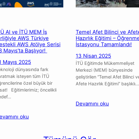
Eğitimi
Başarıyla
Tamamlandı
TÜ AI ve İTÜ MEM İş
Temel Afet Bilinci ve Afet
irliğiyle AWS Türkiye
Hazırlık Eğitimi – Öğrenm
estekli AWS Atölye Serisi
İstasyonu Tamamlandı!
8 Mayıs’ta Başlıyor!
13 Nisan 2025
1 Mayıs 2025
İTÜ Eğitimde Mükemmeliyet
knoloji dünyasında fark
Merkezi (MEM) bünyesinde
aratmak isteyen tüm İTÜ
geliştirilen “Temel Afet Bilinci v
rencilerine özel büyük bir
Afete Hazırlık Eğitimi” başlıklı…
rsat! Eğitimlerimiz; öncelikli
edef…
:
Devamını oku
Temel
:
evamını oku
Afet
İTÜ
Bilinci
AI
ve