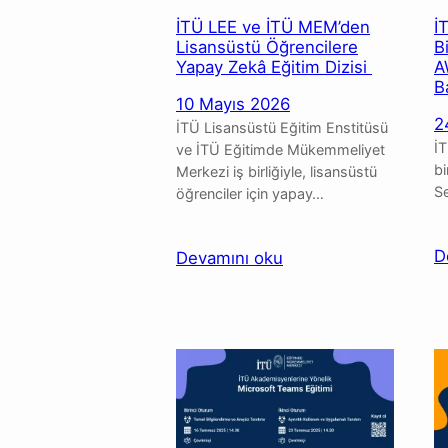
İTÜ LEE ve İTÜ MEM’den
İ
Lisansüstü Öğrencilere
B
Yapay Zekâ Eğitim Dizisi
A
B
10 Mayıs 2026
2
İTÜ Lisansüstü Eğitim Enstitüsü
İ
ve İTÜ Eğitimde Mükemmeliyet
bi
Merkezi iş birliğiyle, lisansüstü
Se
öğrenciler için yapay…
D
:
Devamını oku
İTÜ
LEE
ve
İTÜ
MEM’den
Lisansüstü
Öğrencilere