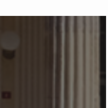
Afete
Hazırlık
Eğitimi
–
Öğrenme
İstasyonu
!