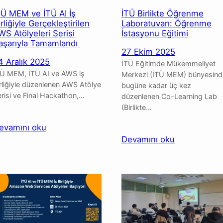
TÜ MEM ve İTÜ AI İş
İTÜ Birlikte Öğrenme
irliğiyle Gerçekleştirilen
Laboratuvarı: Öğrenme
WS Atölyeleri Serisi
İstasyonu Eğitimi
aşarıyla Tamamlandı
27 Ekim 2025
4 Aralık 2025
İTÜ Eğitimde Mükemmeliyet
TÜ MEM, İTÜ AI ve AWS iş
Merkezi (İTÜ MEM) bünyesind
rliğiyle düzenlenen AWS Atölye
bugüne kadar üç kez
risi ve Final Hackathon,…
düzenlenen Co-Learning Lab
(Birlikte…
:
evamını oku
:
Devamını oku
İTÜ MEM ve
İTÜ
İTÜ AI İş
Birlikte
Birliğiyle
Öğrenme
Gerçekleştirilen
Laboratuvarı
AWS
Öğrenme
Atölyeleri
İstasyonu
Serisi