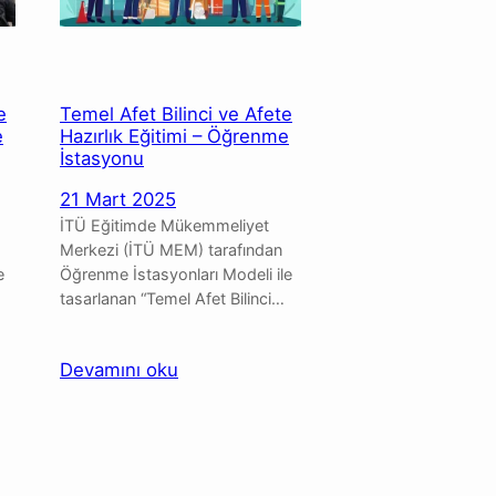
e
Temel Afet Bilinci ve Afete
e
Hazırlık Eğitimi – Öğrenme
İstasyonu
21 Mart 2025
İTÜ Eğitimde Mükemmeliyet
Merkezi (İTÜ MEM) tarafından
e
Öğrenme İstasyonları Modeli ile
tasarlanan “Temel Afet Bilinci…
:
Devamını oku
Temel
Afet
Bilinci
ve