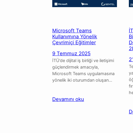
Yapay
Zekâ
Eğitim
Dizisi
Microsoft Teams
İ
Kullanımına Yönelik
B
Çevrimiçi Eğitimler
D
2
9 Temmuz 2025
2
İTÜ’de dijital iş birliği ve iletişimi
Te
güçlendirmek amacıyla,
y
Microsoft Teams uygulamasına
öğ
yönelik iki oturumdan oluşan…
fı
h
:
Devamını oku
Microsoft
D
Teams
Kullanımına
Yönelik