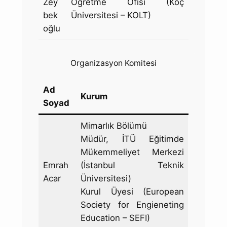
Zey
Öğretme Ofisi (Koç
bek
Üniversitesi – KOLT)
oğlu
Organizasyon Komitesi
Ad
Kurum
Soyad
Mimarlık Bölümü
Müdür, İTÜ Eğitimde
Mükemmeliyet Merkezi
Emrah
(İstanbul Teknik
Acar
Üniversitesi)
Kurul Üyesi (European
Society for Engieneting
Education – SEFI)