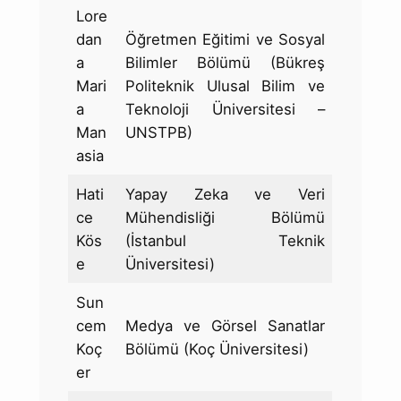
Lore
dan
Öğretmen Eğitimi ve Sosyal
a
Bilimler Bölümü (Bükreş
Mari
Politeknik Ulusal Bilim ve
a
Teknoloji Üniversitesi –
Man
UNSTPB)
asia
Hati
Yapay Zeka ve Veri
ce
Mühendisliği Bölümü
Kös
(İstanbul Teknik
e
Üniversitesi)
Sun
cem
Medya ve Görsel Sanatlar
Koç
Bölümü (Koç Üniversitesi)
er