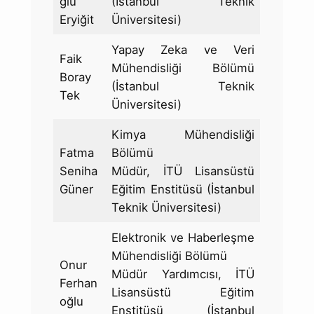
ğlu
(İstanbul Teknik
Eryiğit
Üniversitesi)
Yapay Zeka ve Veri
Faik
Mühendisliği Bölümü
Boray
(İstanbul Teknik
Tek
Üniversitesi)
Kimya Mühendisliği
Fatma
Bölümü
Seniha
Müdür, İTÜ Lisansüstü
Güner
Eğitim Enstitüsü (İstanbul
Teknik Üniversitesi)
Elektronik ve Haberleşme
Mühendisliği Bölümü
Onur
Müdür Yardımcısı, İTÜ
Ferhan
Lisansüstü Eğitim
oğlu
Enstitüsü (İstanbul