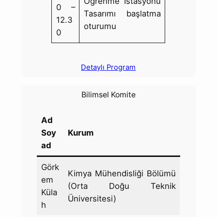
Öğrenme İstasyonu
0 –
Tasarımı başlatma
12.3
oturumu
0
Detaylı Program
Bilimsel Komite
Ad
Soy
Kurum
ad
Görk
Kimya Mühendisliği Bölümü
em
(Orta Doğu Teknik
Küla
Üniversitesi)
h