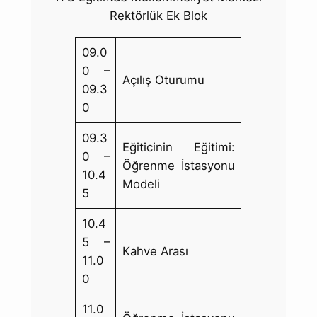
Rektörlük Ek Blok
09.0
0 –
Açılış Oturumu
09.3
0
09.3
Eğiticinin Eğitimi:
0 –
Öğrenme İstasyonu
10.4
Modeli
5
10.4
5 –
Kahve Arası
11.0
0
11.0