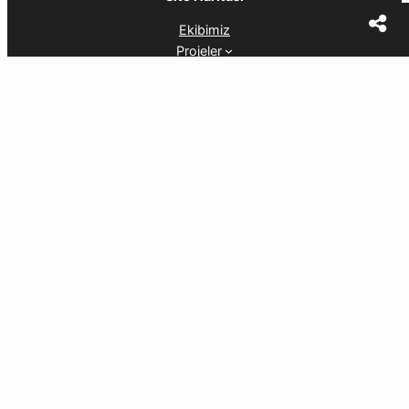
Ekibimiz
Projeler
Öğrenme İstasyonları
Haberler
İletişim
İletişim
mukemmeliyet@itu.edu.tr
İTÜ Eğitimde Mükemmeliyet Merkezi tarafından
Geliştirilmiştir