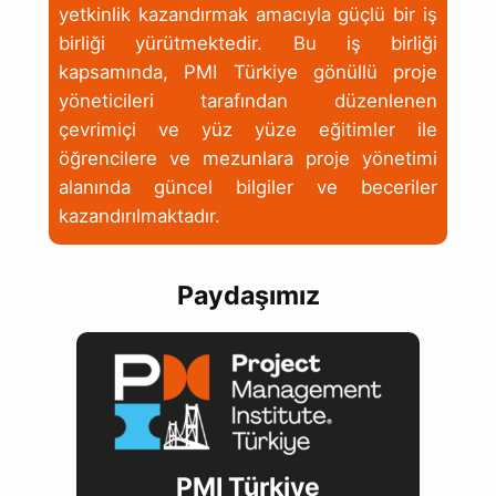
yetkinlik kazandırmak amacıyla güçlü bir iş
birliği yürütmektedir. Bu iş birliği
kapsamında, PMI Türkiye gönüllü proje
yöneticileri tarafından düzenlenen
çevrimiçi ve yüz yüze eğitimler ile
öğrencilere ve mezunlara proje yönetimi
alanında güncel bilgiler ve beceriler
kazandırılmaktadır.
Paydaşımız
PMI Türkiye