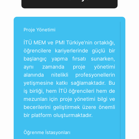
Proje Yönetimi
İTÜ MEM ve PMI Türkiye’nin ortaklığı,
öğrencilere kariyerlerinde güçlü bir
başlangıç yapma fırsatı sunarken,
aynı zamanda proje yönetimi
alanında nitelikli profesyonellerin
yetişmesine katkı sağlamaktadır. Bu
iş birliği, hem İTÜ öğrencileri hem de
mezunları için proje yönetimi bilgi ve
becerilerini geliştirmek üzere önemli
bir platform oluşturmaktadır.
Öğrenme İstasyonları