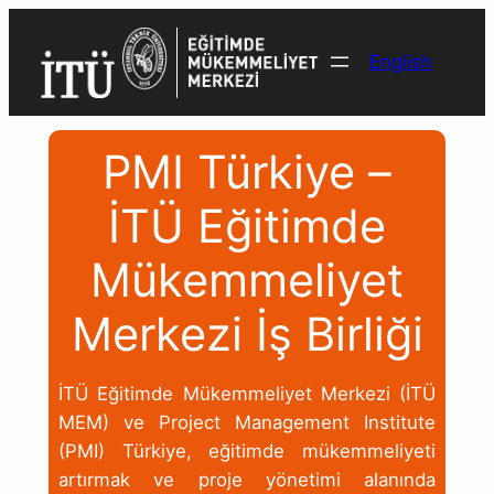
İçeriğe
geç
English
PMI Türkiye –
İTÜ Eğitimde
Mükemmeliyet
Merkezi İş Birliği
İTÜ Eğitimde Mükemmeliyet Merkezi (İTÜ
MEM) ve Project Management Institute
(PMI) Türkiye, eğitimde mükemmeliyeti
artırmak ve proje yönetimi alanında