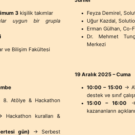
Jüriler
simum
3
kişilik takımlar
Feyza Demirel, Solu
ular uygun bir grupla
Uğur Kazdal, Soluti
Erman Gülhan, Co-
i
Dr. Mehmet Tunç
Merkezi
ar ve Bilişim Fakültesi
19 Aralık 2025 – Cuma
şembe
10:00 – 15:00
→ AW
destek ve sınıf çalı
8. Atölye & Hackathon
15:00 – 16:00
→ 
kazananların açıkla
Hackathon kuralları &
ertesi gün)
→ Serbest