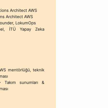
tions Architect AWS
ons Architect AWS
Founder, LokumOps
el, İTÜ Yapay Zeka
S mentörlüğü, teknik
şması
Takım sunumları &
nması