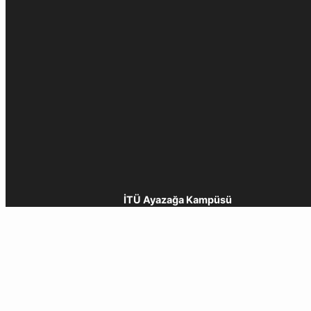
İTÜ Ayazağa Kampüsü
İTÜ Eğitimde Mükemmeliyet Merkezi
Rektörlük Ek Blok, 34469, Maslak / İstanbul