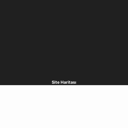
Site Haritası
Ekibimiz
Projeler
Öğrenme İstasyonları
Haberler
İletişim