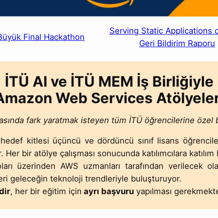
Serving Static Applications
Büyük Final Hackathon
Geri Bildirim Raporu
İTÜ AI ve İTÜ MEM İş Birliğiyle
Amazon Web Services Atölyeler
asında fark yaratmak isteyen tüm İTÜ öğrencilerine özel bü
li hedef kitlesi üçüncü ve dördüncü sınıf lisans öğrenci
r. Her bir atölye çalışması sonucunda katılımcılara katılım 
arı üzerinden AWS uzmanları tarafından verilecek ola
ri geleceğin teknoloji trendleriyle buluşturuyor.
dir
, her bir eğitim için
ayrı başvuru
yapılması gerekmekte