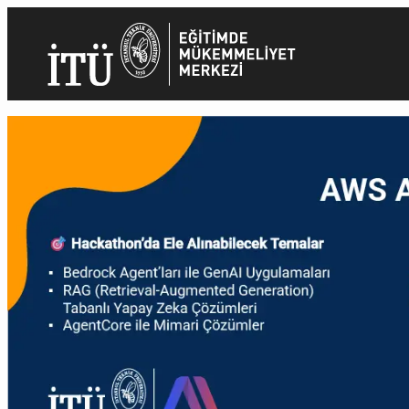
İçeriğe
geç