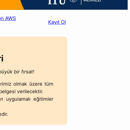
 on AWS
Kayıt Ol
i
yük bir fırsat!
lerimiz olmak üzere tüm
belgesi verilecektir.
n uygulamalı eğitimler
dir.