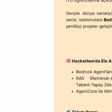
İTÜ öğrencilerine açıktı
Gerçek dünya senaryol
serisi, katılımcılara
Bed
yenilikçi projeler geliş
Hackathon’da Ele A
Bedrock Agent’lar
RAG (Retrieval-
Tabanlı Yapay Ze
AgentCore ile Mi