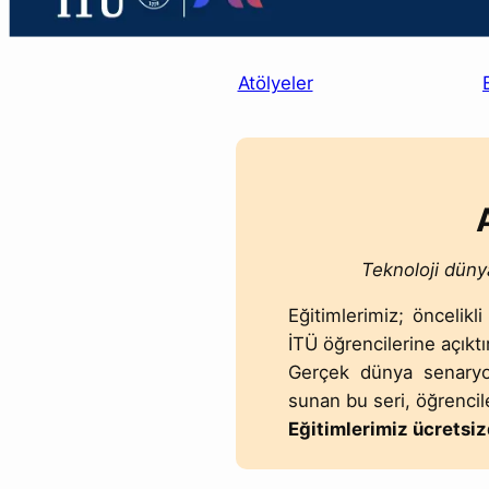
Atölyeler
Teknoloji düny
Eğitimlerimiz; öncelik
İTÜ öğrencilerine açıktı
Gerçek dünya senaryol
sunan bu seri, öğrencile
Eğitimlerimiz ücretsiz