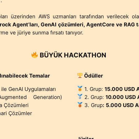
r.
arı üzerinden AWS uzmanları tarafından verilecek ola
rock Agent’ları, GenAI çözümleri, AgentCore ve RAG t
tirme ve jüriye sunma fırsatı tanıyor.
BÜYÜK HACKATHON
lınabilecek Temalar
Ödüller
ı ile GenAI Uygulamaları
1. Grup:
15.000 USD 
Augmented Generation)
2. Grup:
10.000 USD 
ka Çözümleri
3. Grup
:
5.000 USD A
mari Çözümler